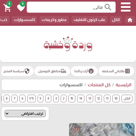
0
0
search
shopping_cart
favorite
home
الكل
علب كرتون للتغليف
عطور وكريمات
اكسسوارات
دُب 
security
commute
emoji_emotions
ballot
طلباتي السابقة
آراء زبائننا
مناطق التوصيل
سياسة المتجر
الرئيسية
كل المنتجات
اكسسوارات
الكل
10
11
12
13
14
15
2
3
4
5
5*5
6
7
8
favorite_border