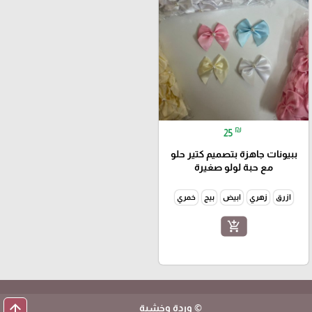
₪
25
ببيونات جاهزة بتصميم كتير حلو
مع حبة لولو صغيرة
ازرق
زهري
ابيض
بيج
خمري
add_shopping_cart
arrow_upward
© وردة وخشبة