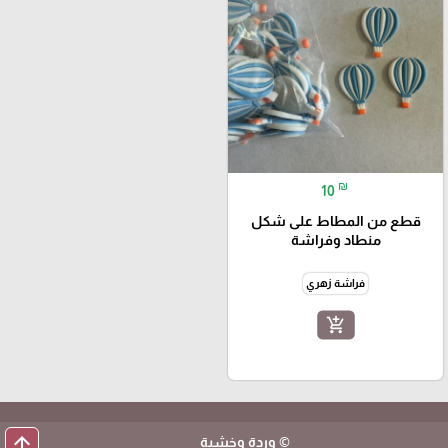
₪
10
قطع من المطاط على شكل
منطاد وفراشة
فراشة زهري
add_shopping_cart
arrow_upward
© وردة وخشبة