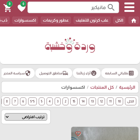
0
0
search
shopping_cart
favorite
home
الكل
علب كرتون للتغليف
عطور وكريمات
اكسسوارات
دُب 
security
commute
emoji_emotions
ballot
طلباتي السابقة
آراء زبائننا
مناطق التوصيل
سياسة المتجر
الرئيسية
كل المنتجات
اكسسوارات
الكل
10
11
12
13
14
15
2
3
4
5
5*5
6
7
8
favorite_border