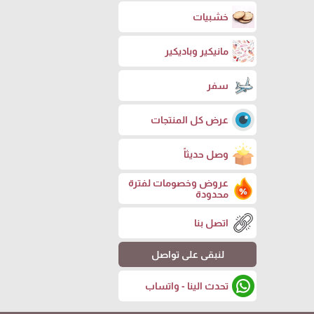
خشبيات
مانيكير وباديكير
سفر
عرض كل المنتجات
وصل حديثاً
عروض وخصومات لفترة
محدودة
اتصل بنا
لنبقى على تواصل
تحدث الينا - واتساب