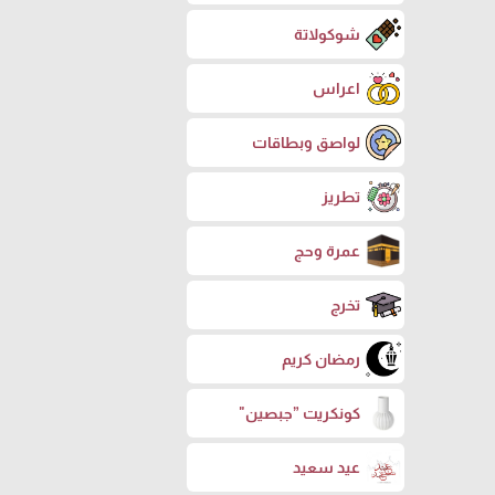
شوكولاتة
اعراس
لواصق وبطاقات
تطريز
عمرة وحج
تخرج
رمضان كريم
كونكريت ”جبصين"
عيد سعيد