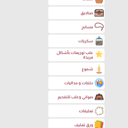
صناديق
مسابح
سكريات
علب توزيعات بأشكال
فريدة
شموع
حلقات و مداليات
صواني وعلب للتقديم
تعليقات
ورق تغليف