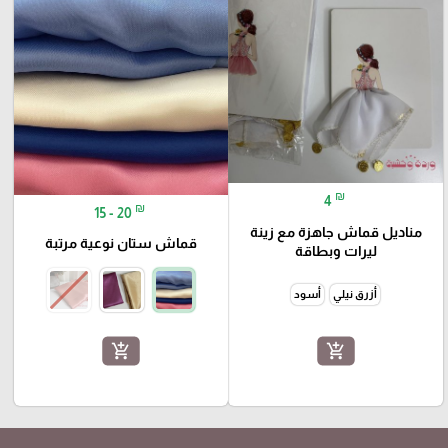
₪
4
₪
15 - 20
مناديل قماش جاهزة مع زينة
قماش ستان نوعية مرتبة
ليرات وبطاقة
أزرق نيلي
أسود
add_shopping_cart
add_shopping_cart