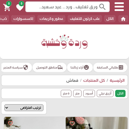
0
0
search
shopping_cart
favorite
home
الكل
علب كرتون للتغليف
عطور وكريمات
اكسسوارات
دُب 
security
commute
emoji_emotions
ballot
طلباتي السابقة
آراء زبائننا
مناطق التوصيل
سياسة المتجر
الرئيسية
كل المنتجات
قماش
الكل
أزرق نيلي
أسود
متر
٥ متر
favorite_border
favorite_border