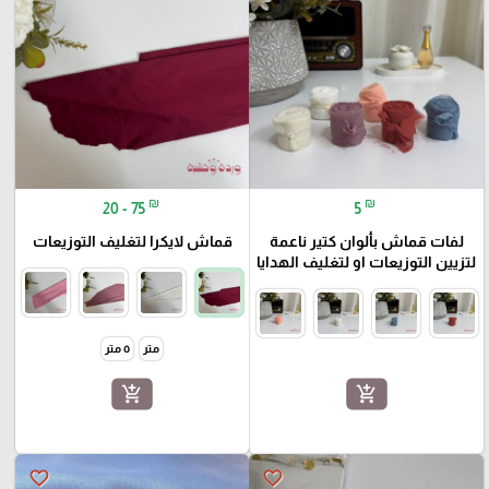
₪
₪
20 - 75
5
لفات قماش بألوان كتير ناعمة
قماش لايكرا لتغليف التوزيعات
لتزيين التوزيعات او لتغليف الهدايا
متر
٥ متر
add_shopping_cart
add_shopping_cart
favorite_border
favorite_border