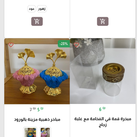
زهور
عود
add_shopping_cart
add_shopping_cart
-28%
favorite_border
favorite_border
₪
₪
₪
6
7
5
مبخرة قمة قي الفخامة مع علبة
مباخر ذهبية مزينة بالورود
زجاج