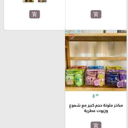
add_shopping_cart
add_shopping_cart
favorite_border
₪
8
مباخر ملونة حجم كبير مع شموع
وزيوت عطرية
add_shopping_cart