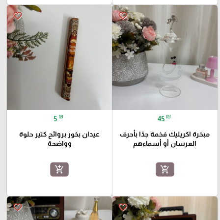
favorite_border
favorite_border
₪
₪
5
45
مبخرة اكريليك فخمة جدًا بأحرف
عيدان بخور بروائح كتير حلوة
العرسان أو أسماءهم
وواضحة
add_shopping_cart
add_shopping_cart
favorite_border
favorite_border