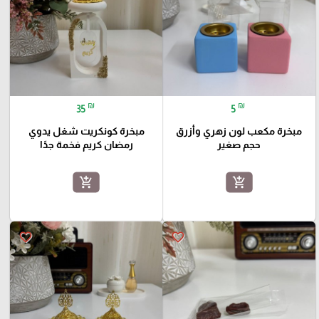
₪
₪
35
5
مبخرة مكعب لون زهري وأزرق
مبخرة كونكريت شغل يدوي
حجم صغير
رمضان كريم فخمة جدًا
add_shopping_cart
add_shopping_cart
favorite_border
favorite_border