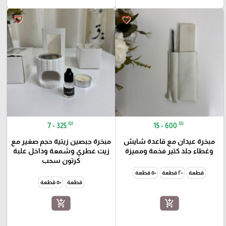
favorite_border
favorite_border
₪
₪
7 - 325
15 - 600
مبخرة عيدان مع قاعدة شايش
مبخرة جبصين زيتية حجم صغير مع
وغطاء جلد كتير فخمة ومميزة
زيت عطري وشمعة وداخل علبة
كرتون سحب
قطعة
٢٠ قطعة
٥٠ قطعة
قطعة
٥٠ قطعة
add_shopping_cart
add_shopping_cart