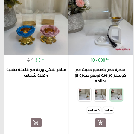
₪
₪
₪
6
3.5
10 - 600
مبخرة حجر بتصميم حديث مع
مباخر شكل وردة مع قاعدة دهبية
كوستر وزاوية لوضع صورة او
+ علبة شفاف
بطاقة
قطعة
٥٠ قطعة
add_shopping_cart
add_shopping_cart