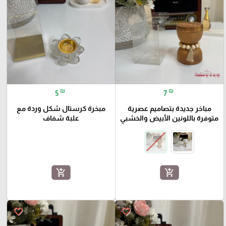
₪
₪
5
7
مباخر جديدة بتصاميم عصرية
مبخرة كرستال شكل وردة مع
متوفرة باللونين الأبيض والخشبي
علبة شفاف
add_shopping_cart
add_shopping_cart
favorite_border
favorite_border