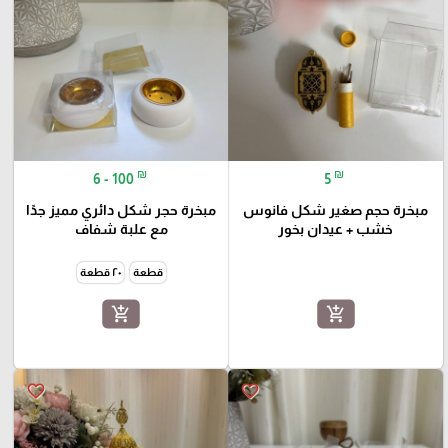
₪
₪
6 - 100
5
مبخرة حجم صغير شكل فانوس
مبخرة حجر شكل دائري مميز جدًا
خشب + عيدان بخور
مع علبة شفاف
قطعة
٢٠ قطعة
add_shopping_cart
add_shopping_cart
favorite_border
favorite_border