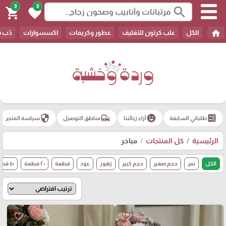
0
0
search
shopping_cart
favorite
home
الكل
علب كرتون للتغليف
عطور وكريمات
اكسسوارات
دُب 
security
commute
emoji_emotions
ballot
طلباتي السابقة
آراء زبائننا
مناطق التوصيل
سياسة المتجر
الرئيسية
كل المنتجات
مباخر
الكل
تمر
حجم صغير
حجم كبير
زهور
عود
قطعة
٢٠ قطعة
٥٠ قطعة
favorite_border
favorite_border