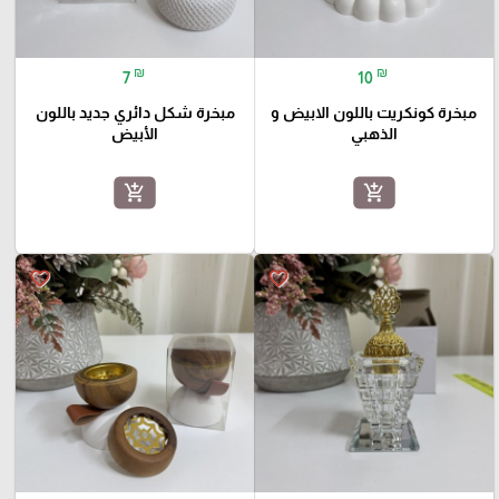
₪
₪
7
10
مبخرة كونكريت باللون الابيض و
مبخرة شكل دائري جديد باللون
الذهبي
الأبيض
add_shopping_cart
add_shopping_cart
favorite_border
favorite_border