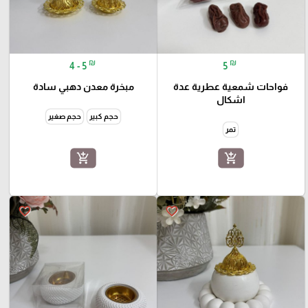
₪
₪
4 - 5
5
فواحات شمعية عطرية عدة
مبخرة معدن دهبي سادة
اشكال
حجم كبير
حجم صغير
تمر
add_shopping_cart
add_shopping_cart
favorite_border
favorite_border