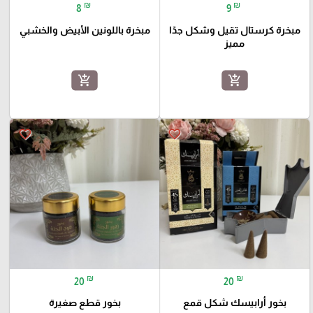
₪
₪
8
9
مبخرة كرستال تقيل وشكل جدًا
مبخرة باللونين الأبيض والخشبي
مميز
add_shopping_cart
add_shopping_cart
favorite_border
favorite_border
₪
₪
20
20
بخور أرابيسك شكل قمع
بخور قطع صغيرة