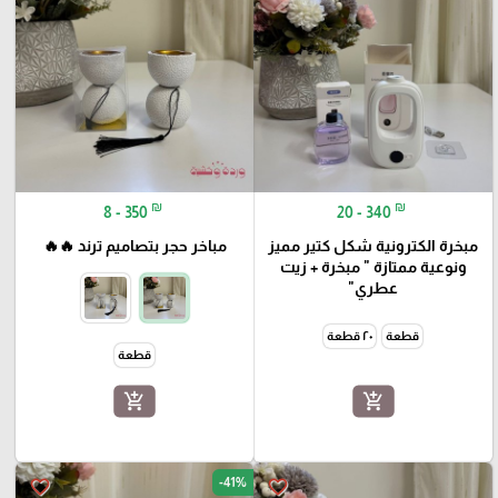
₪
₪
8 - 350
20 - 340
مبخرة الكترونية شكل كتير مميز
مباخر حجر بتصاميم ترند 🔥🔥
ونوعية ممتازة " مبخرة + زيت
عطري"
قطعة
٢٠ قطعة
قطعة
add_shopping_cart
add_shopping_cart
-41%
favorite_border
favorite_border