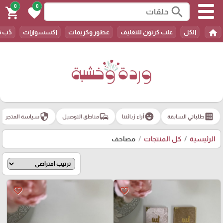
0
0
search
shopping_cart
favorite
home
الكل
علب كرتون للتغليف
عطور وكريمات
اكسسوارات
دُب 
security
commute
emoji_emotions
ballot
طلباتي السابقة
آراء زبائننا
مناطق التوصيل
سياسة المتجر
الرئيسية
كل المنتجات
مصاحف
favorite_border
favorite_border