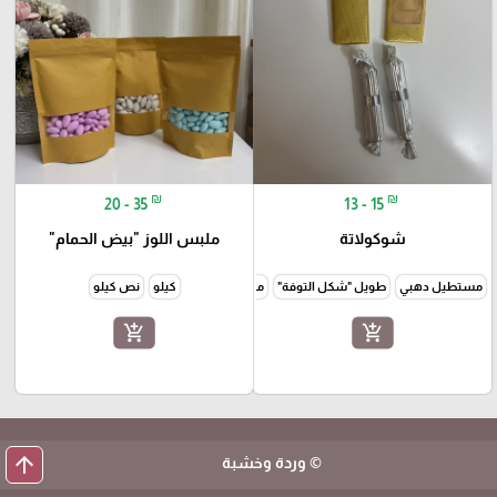
₪
₪
20 - 35
13 - 15
شوكولاتة
ملبس اللوز "بيض الحمام"
مستطيل دهبي
طويل "شكل التوفة"
مربع ذهبي
كيلو
مربع فضي
نص كيلو
مربع مزخرف "بني واحمر"
add_shopping_cart
add_shopping_cart
arrow_upward
© وردة وخشبة