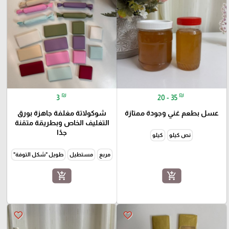
₪
₪
3
20 - 35
عسل بطعم غني وجودة ممتازة
شوكولاتة مغلفة جاهزة بورق
التغليف الخاص وبطريقة متقنة
جدًا
نص كيلو
كيلو
مربع
مستطيل
طويل "شكل التوفة"
add_shopping_cart
add_shopping_cart
favorite_border
favorite_border