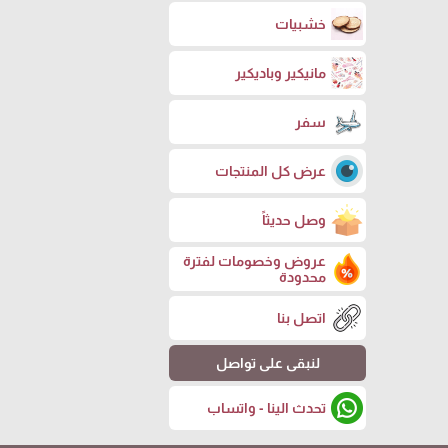
خشبيات
مانيكير وباديكير
سفر
عرض كل المنتجات
وصل حديثاً
عروض وخصومات لفترة
محدودة
اتصل بنا
لنبقى على تواصل
تحدث الينا - واتساب