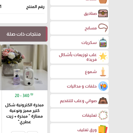
رقم المنتج
1
صناديق
مسابح
منتجات ذات صلة
سكريات
favorite_border
علب توزيعات بأشكال
فريدة
شموع
حلقات و مداليات
₪
20 - 340
صواني وعلب للتقديم
مبخرة الكترونية شكل
كتير مميز ونوعية
تعليقات
ممتازة " مبخرة + زيت
عطري"
ورق تغليف