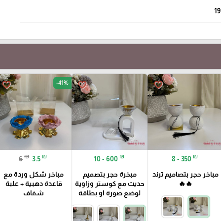
19
-41%
favorite_border
favorite_border
favorite_border
₪
₪
₪
₪
6
3.5
10 - 600
8 - 350
مباخر حجر بتصاميم ترند
مبخرة حجر بتصميم
مباخر شكل وردة مع
🔥🔥
حديث مع كوستر وزاوية
قاعدة دهبية + علبة
لوضع صورة او بطاقة
شفاف