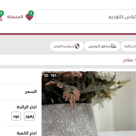
0
0
g_cart
favorite
المفضلة
security
commute
اء زبائننا
مناطق التوصيل
سياسة المتجر
مباخر
السعر
اختر الرائحة
زهور
عود
اختر الكمية