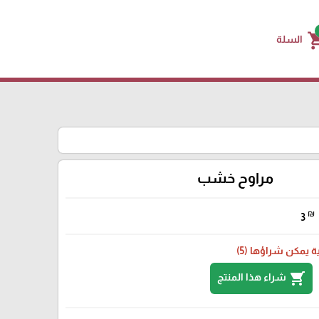
shoppin
السلة
مراوح خشب
₪
3
 يمكن شراؤها (5)
shopping_cart
شراء هذا المنتج