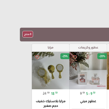
8 منتج
عطور وكريمات
مرايا
-25%
-28%
favorite_border
favorite_border
₪
₪
₪
₪
24
18
9
5 - 9
عطور ميني
مرايا بلاستيك خفيف
حجم صغير