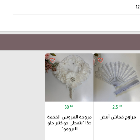
12
favorite_border
favorite_border
₪
₪
50
2.5
مراوح قماش أبيض
مروحة العروس الفخمة
جدًا "بتعطي جو كتير حلو
للبرومو"