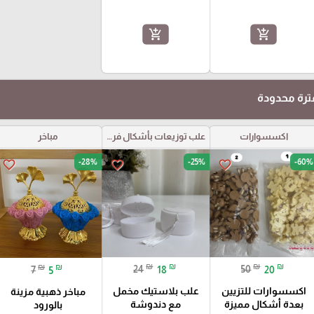
add_shopping_cart
add_shopping_cart
رة محدودة
اكسسوارات
علب توزيعات بأشكال فريدة
مباخر
-28%
-25%
-60%
favorite_border
favorite_border
favorite_border
₪
₪
₪
₪
₪
₪
24
18
50
20
7
5
اكسسوارات للتزيين
علب بلاستيك مخمل
مباخر ذهبية مزينة
بعدة أشكال مميزة
مع دندوشة
بالورود