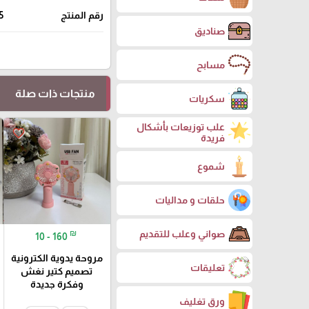
رقم المنتج
5
صناديق
مسابح
منتجات ذات صلة
سكريات
علب توزيعات بأشكال
favorite_border
فريدة
شموع
حلقات و مداليات
₪
صواني وعلب للتقديم
10 - 160
مروحة يدوية الكترونية
تعليقات
تصميم كتير نغش
وفكرة جديدة
ورق تغليف