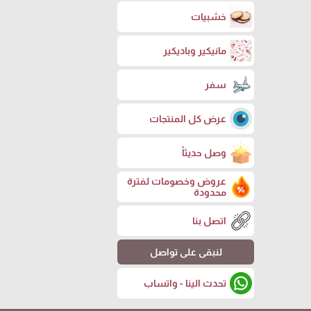
خشبيات
مانيكير وباديكير
سفر
عرض كل المنتجات
وصل حديثاً
عروض وخصومات لفترة
محدودة
اتصل بنا
لنبقى على تواصل
تحدث الينا - واتساب