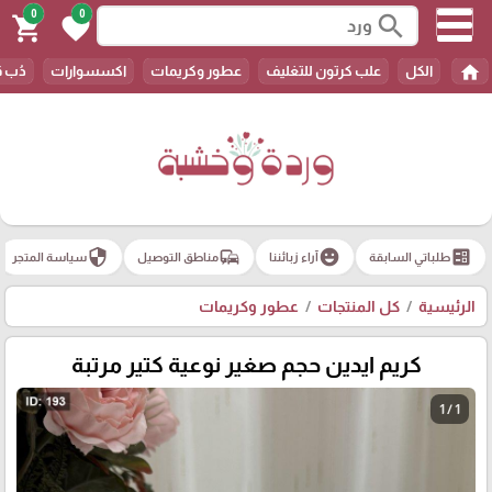
0
0
search
shopping_cart
favorite
home
الكل
علب كرتون للتغليف
عطور وكريمات
اكسسوارات
دُب 
security
commute
emoji_emotions
ballot
طلباتي السابقة
آراء زبائننا
مناطق التوصيل
سياسة المتجر
الرئيسية
كل المنتجات
عطور وكريمات
كريم ايدين حجم صغير نوعية كتير مرتبة
1 / 1