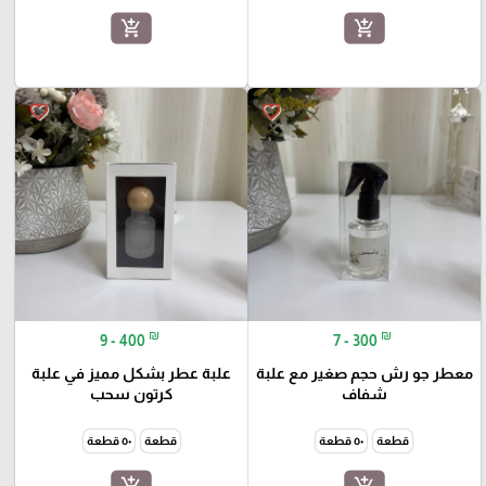
add_shopping_cart
add_shopping_cart
favorite_border
favorite_border
₪
₪
9 - 400
7 - 300
معطر جو رش حجم صغير مع علبة
علبة عطر بشكل مميز في علبة
شفاف
كرتون سحب
قطعة
٥٠ قطعة
قطعة
٥٠ قطعة