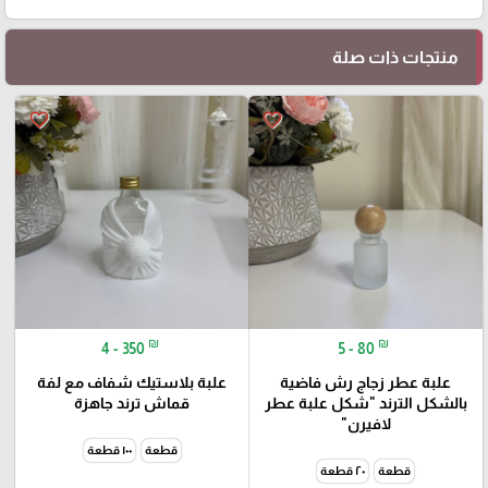
منتجات ذات صلة
favorite_border
favorite_border
₪
₪
4 - 350
5 - 80
علبة عطر زجاج رش فاضية
علبة بلاستيك شفاف مع لفة
بالشكل الترند "شكل علبة عطر
قماش ترند جاهزة
لافيرن"
قطعة
١٠٠ قطعة
قطعة
٢٠ قطعة