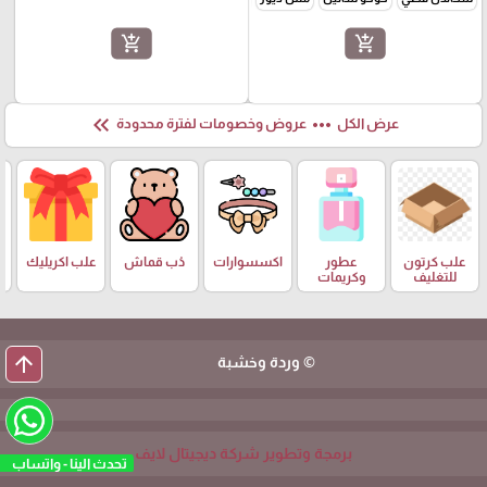
add_shopping_cart
add_shopping_cart
keyboard_double_arrow_left
more_horiz
عرض الكل
عروض وخصومات لفترة محدودة
علب كرتون
عطور
اكسسوارات
دُب قماش
علب اكريليك
للتغليف
وكريمات
arrow_upward
© وردة وخشبة
برمجة وتطوير شركة ديجيتال لايف
تحدث الينا - واتساب