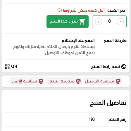
اختر الكمية
أقل كمية يمكن شراؤها (5)
shopping_cart
شراء هذا المنتج
+
-
طريقة الدفع
الدفع عند الإستلام
ببساطة نقوم بايصال المنتج لغاية منزلك وتقوم
بدفع الثمن لموظف التوصيل.
qr_code
public
نسخ رابط المنتج
QR
policy
policy
policy
سياسة التوصيل
سياسة التبديل
سياسة الإلغاء
تفاصيل المنتج
رقم المنتج
193