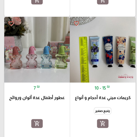
add_shopping_cart
add_shopping_cart
favorite_border
favorite_border
₪
₪
7
10 - 15
كريمات ميني عدة أحجام و أنواع
عطور أطفال عدة ألوان وروائح
رفيع صغير
add_shopping_cart
add_shopping_cart