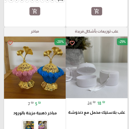
add_shopping_cart
add_shopping_cart
علب توزيعات بأشكال فريدة
مباخر
-28%
-25%
favorite_border
favorite_border
₪
₪
₪
₪
24
18
7
5
علب بلاستيك مخمل مع دندوشة
مباخر ذهبية مزينة بالورود