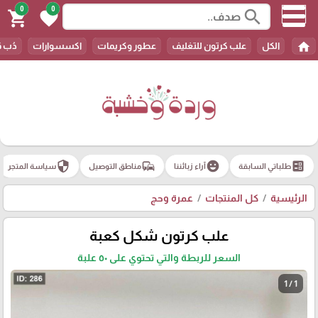
0
0
search
shopping_cart
favorite
home
الكل
علب كرتون للتغليف
عطور وكريمات
اكسسوارات
دُب 
security
commute
emoji_emotions
ballot
طلباتي السابقة
آراء زبائننا
مناطق التوصيل
سياسة المتجر
الرئيسية
كل المنتجات
عمرة وحج
علب كرتون شكل كعبة
السعر للربطة والتي تحتوي على ٥٠ علبة
1 / 1