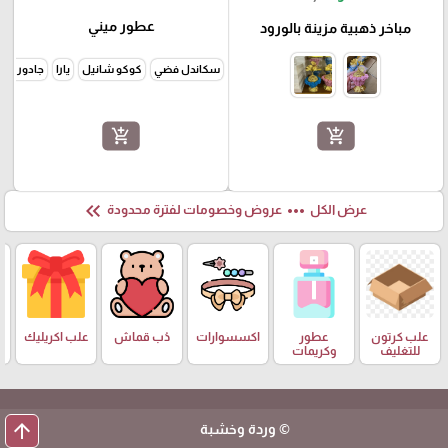
عطور ميني
مباخر ذهبية مزينة بالورود
سكاندل فضي
كوكو شانيل
يارا
جادور شك
add_shopping_cart
add_shopping_cart
keyboard_double_arrow_left
more_horiz
عرض الكل
عروض وخصومات لفترة محدودة
علب كرتون
عطور
اكسسوارات
دُب قماش
علب اكريليك
للتغليف
وكريمات
arrow_upward
© وردة وخشبة