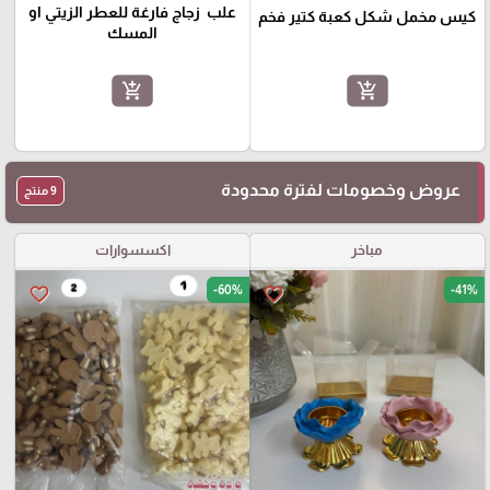
علب ‎ زجاج فارغة للعطر الزيتي او
كيس مخمل شكل كعبة كتير فخم
المسك
add_shopping_cart
add_shopping_cart
عروض وخصومات لفترة محدودة
9 منتج
مباخر
اكسسوارات
-60%
-41%
favorite_border
favorite_border