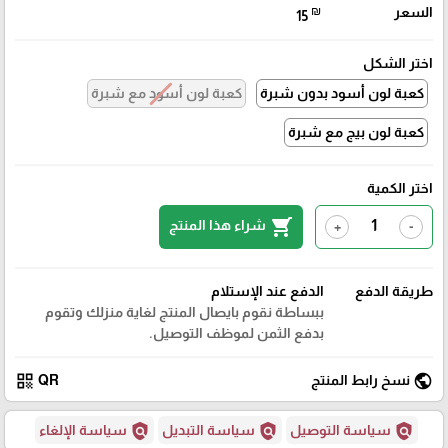
السعر
₪
15
اختر الشكل
كعبة لون أسود بدون شبرة
كعبة لون أسود مع شبرة
كعبة لون بيج مع شبرة
اختر الكمية
shopping_cart
شراء هذا المنتج
+
-
طريقة الدفع
الدفع عند الإستلام
ببساطة نقوم بايصال المنتج لغاية منزلك وتقوم
بدفع الثمن لموظف التوصيل.
qr_code
public
نسخ رابط المنتج
QR
policy
policy
policy
سياسة التوصيل
سياسة التبديل
سياسة الإلغاء