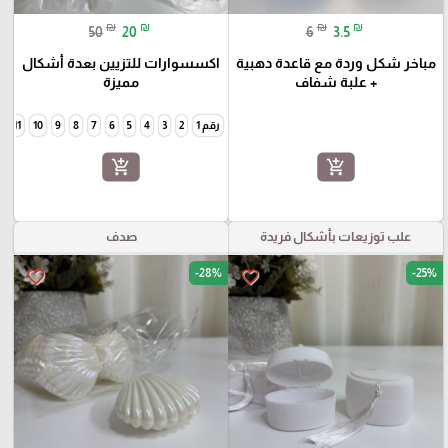
₪
₪
₪
₪
50
20
6
3.5
مباخر شكل وردة مع قاعدة دهبية
اكسسوارات للتزيين بعدة أشكال
+ علبة شفاف
مميزة
رقم 1
2
3
4
5
6
7
8
9
10
11
2
add_shopping_cart
add_shopping_cart
علب توزيعات بأشكال فريدة
صدف
-28%
-25%
favorite_border
favorite_border