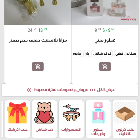
₪
₪
₪
₪
24
18
9
5 - 9
عطور ميني
مرايا بلاستيك خفيف حجم صغير
سكاندل فضي
كوكو شانيل
يارا
جادور شكل الجوهرة
جوتشي فلورا
سي
جورجينا أ
add_shopping_cart
add_shopping_cart
keyboard_double_arrow_left
more_horiz
عرض الكل
عروض وخصومات لفترة محدودة
علب كرتون
عطور
اكسسوارات
دُب قماش
علب اكريليك
للتغليف
وكريمات