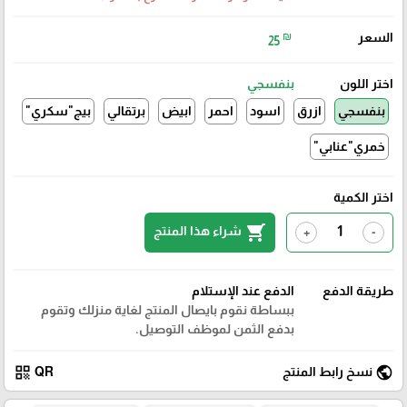
السعر
₪
25
اختر اللون
بنفسجي
بنفسجي
ازرق
اسود
احمر
ابيض
برتقالي
بيج"سكري"
خمري"عنابي"
اختر الكمية
shopping_cart
شراء هذا المنتج
+
-
طريقة الدفع
الدفع عند الإستلام
ببساطة نقوم بايصال المنتج لغاية منزلك وتقوم
بدفع الثمن لموظف التوصيل.
qr_code
public
نسخ رابط المنتج
QR