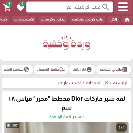
0
0
search
shopping_cart
favorite
home
الكل
علب كرتون للتغليف
عطور وكريمات
اكسسوارات
دُب 
security
commute
emoji_emotions
ballot
طلباتي السابقة
آراء زبائننا
مناطق التوصيل
سياسة المتجر
الرئيسية
كل المنتجات
اكسسوارات
لفة شبر ماركات Dior مخطط "محزز" قياس ١،٨
سم
السعر للفة الواحدة
1 / 1