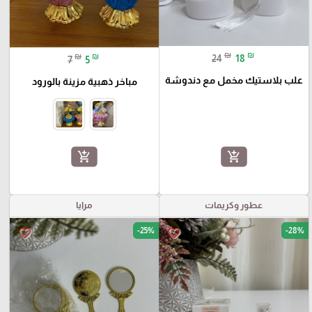
₪
₪
₪
₪
24
18
7
5
علب بلاستيك مخمل مع دندوشة
مباخر ذهبية مزينة بالورود
add_shopping_cart
add_shopping_cart
عطور وكريمات
مرايا
-25%
-28%
favorite_border
favorite_border