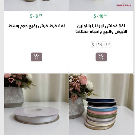
₪
₪
5 - 8
5 - 10
لفة قماش اورغنزا باللونين
لفة خيط خيش رفيع حجم وسط
الأبيض والبيج واحجام مختلفة
٤
٢.٥
١،٣
add_shopping_cart
add_shopping_cart
favorite_border
favorite_border