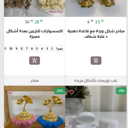
₪
₪
₪
₪
50
20
6
3.5
مباخر شكل وردة مع قاعدة دهبية
اكسسوارات للتزيين بعدة أشكال
+ علبة شفاف
مميزة
رقم 1
2
3
4
5
6
7
8
9
10
11
2
add_shopping_cart
add_shopping_cart
علب توزيعات بأشكال فريدة
مباخر
-28%
-25%
favorite_border
favorite_border