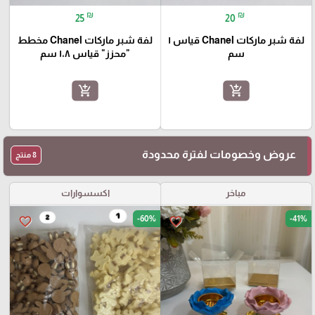
₪
₪
25
20
لفة شبر ماركات Chanel قياس ١
لفة شبر ماركات Chanel مخطط
سم
"محزز" قياس ١،٨ سم
add_shopping_cart
add_shopping_cart
عروض وخصومات لفترة محدودة
8 منتج
مباخر
اكسسوارات
-60%
-41%
favorite_border
favorite_border