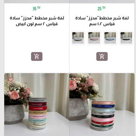
₪
₪
35
25
لفة شبر مخطط"محزز" سادة
لفة شبر مخطط "محزز" سادة
قياس ١،٢ سم
قياس ٢ سم لون ابيض
add_shopping_cart
add_shopping_cart
favorite_border
favorite_border