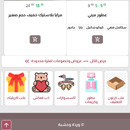
₪
₪
₪
₪
24
18
9
5 - 9
عطور ميني
مرايا بلاستيك خفيف حجم صغير
سكاندل فضي
كوكو شانيل
يارا
جادور شكل الجوهرة
جوتشي فلورا
سي
جورجينا أ
add_shopping_cart
add_shopping_cart
keyboard_double_arrow_left
more_horiz
عرض الكل
عروض وخصومات لفترة محدودة
علب كرتون
عطور
اكسسوارات
دُب قماش
علب اكريليك
للتغليف
وكريمات
arrow_upward
© وردة وخشبة