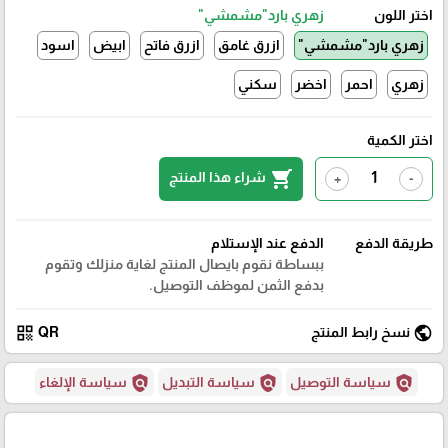
اختر اللون
زهري بارد"مشمشي"
زهري بارد"مشمشي"
ازرق غامق
ازرق فاتح
ابيض
اسود
زهري
احمر
اخضر
سكني
اختر الكمية
shopping_cart
شراء هذا المنتج
+
-
طريقة الدفع
الدفع عند الإستلام
ببساطة نقوم بايصال المنتج لغاية منزلك وتقوم
بدفع الثمن لموظف التوصيل.
qr_code
public
نسخ رابط المنتج
QR
policy
policy
policy
سياسة التوصيل
سياسة التبديل
سياسة الإلغاء