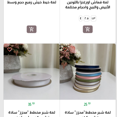
لفة قماش اورغنزا باللونين
لفة خيط خيش رفيع حجم وسط
الأبيض والبيج واحجام مختلفة
٤
٢.٥
١،٣
add_shopping_cart
add_shopping_cart
favorite_border
favorite_border
₪
₪
35
25
لفة شبر مخطط"محزز" سادة
لفة شبر مخطط "محزز" سادة