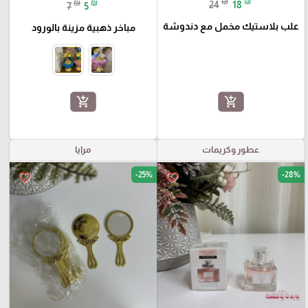
₪
₪
₪
₪
24
18
7
5
علب بلاستيك مخمل مع دندوشة
مباخر ذهبية مزينة بالورود
add_shopping_cart
add_shopping_cart
عطور وكريمات
مرايا
-25%
-28%
favorite_border
favorite_border