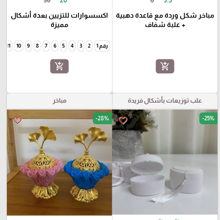
مباخر شكل وردة مع قاعدة دهبية
اكسسوارات للتزيين بعدة أشكال
+ علبة شفاف
مميزة
رقم 1
2
3
4
5
6
7
8
9
10
11
2
add_shopping_cart
add_shopping_cart
علب توزيعات بأشكال فريدة
مباخر
-28%
-25%
favorite_border
favorite_border