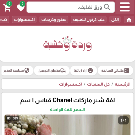
0
0
search
shopping_cart
favorite
home
الكل
علب كرتون للتغليف
عطور وكريمات
اكسسوارات
دُب 
security
commute
emoji_emotions
ballot
طلباتي السابقة
آراء زبائننا
مناطق التوصيل
سياسة المتجر
الرئيسية
كل المنتجات
اكسسوارات
لفة شبر ماركات Chanel قياس ١ سم
السعر للفة الواحدة
1 / 1